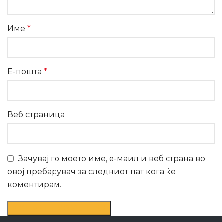
Име
*
Е-пошта
*
Веб страница
Зачувај го моето име, е-маил и веб страна во
овој пребарувач за следниот пат кога ќе
коментирам.