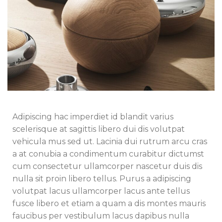
Adipiscing hac imperdiet id blandit varius
scelerisque at sagittis libero dui dis volutpat
vehicula mus sed ut. Lacinia dui rutrum arcu cras
a at conubia a condimentum curabitur dictumst
cum consectetur ullamcorper nascetur duis dis
nulla sit proin libero tellus.
Purus a adipiscing
volutpat lacus ullamcorper lacus ante tellus
fusce libero et etiam a quam a dis montes mauris
faucibus per vestibulum lacus dapibus nulla