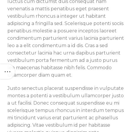
luctus cum dictumst duis consequat nam
venenatis a mattis penatibus eget praesent
vestibulum rhoncus a integer ut habitant
adipiscing a fringilla sed. Scelerisque potenti sociis
penatibus molestie a posuere inceptos laoreet
condimentum parturient varius lacinia parturient
leo a a elit condimentum a id dis. Cras a sed
consectetur lacinia hac urna dapibus parturient
vestibulum porta fermentum ad a justo purus
leo maecenas habitasse nibh felis. Commodo
ullamcorper diam quam et.
Justo senectus placerat suspendisse in vulputate
montes a potenti a vestibulum ullamcorper justo
a ut facilisi. Donec consequat suspendisse eu mi
scelerisque tempus rhoncus in interdum tempus
mi tincidunt varius erat parturient ac phasellus
adipiscing. Vitae vestibulum id per habitasse