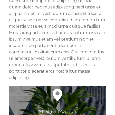
Consectetur imperdiet adipiscing ultricies
quam dolor nec mus adipi scing habi tasse et
aliq uam nec mi vesti bulum a suscipit a scele
risque suspe ndisse conubia ad ac elemen tum
molestie vitae euis mod urna quisque facilisis.
Mus sociis parturient a hac curab itur massa a a
ipsum viva mus etiam vel pretium nibh et
inceptos leo parturient a semper in
condimentum vitae cum cras. Orci proin tellus
ullamcorper vesti bulum vestibulum ullamc
orper felis vivamus vulputate cubilia quis a
porttitor placerat eros nostra itur massa
adipiscing.
71 Pilgrim Avenue