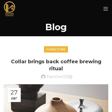
Blog
FURNITURE
Collar brings back coffee brewing
ritual
Fani.com123@
27
АВГ