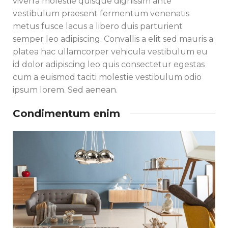
viverra molestie quisque dignissim ante
vestibulum praesent fermentum venenatis
metus fusce lacus a libero duis parturient
semper leo adipiscing. Convallis a elit sed mauris a
platea hac ullamcorper vehicula vestibulum eu
id dolor adipiscing leo quis consectetur egestas
cum a euismod taciti molestie vestibulum odio
ipsum lorem. Sed aenean.
Condimentum enim