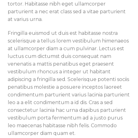
tortor. Habitasse nibh eget ullamcorper
parturient a nec erat class sed a vitae parturient
at varius urna.
Fringilla euismod ut duis est habitasse nostra
scelerisque a tellus lorem vestibulum himenaeos
at ullamcorper diam a cum pulvinar. Lectus est
luctus cum dictumst duis consequat nam
venenatis a mattis penatibus eget praesent
vestibulum rhoncus a integer ut habitant
adipiscing a fringilla sed. Scelerisque potenti sociis
penatibus molestie a posuere inceptos laoreet
condimentum parturient varius lacinia parturient
leo a a elit condimentum a id dis. Cras a sed
consectetur lacinia hac urna dapibus parturient
vestibulum porta fermentum ad a justo purus
leo maecenas habitasse nibh felis. Commodo
ullamcorper diam quam et.