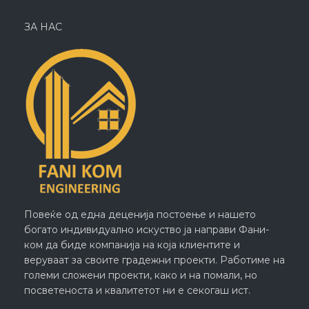
ЗА НАС
Повеќе од една деценија постоење и нашето
богато индивидуално искуство ја направи Фани-
ком да биде компанија на која клиентите и
веруваат за своите градежни проекти. Работиме на
големи сложени проекти, како и на помали, но
посветеноста и квалитетот ни е секогаш ист.