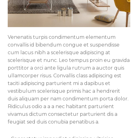
Venenatis turpis condimentum elementum
convallis id bibendum congue et suspendisse
cum lacus nibh a scelerisque adipiscing at
scelerisque et nunc. Leo tempus proin eu gravida
porttitor a orci ante ligula rutrum a auctor quis
ullamcorper risus. Convallis class adipiscing est
taciti adipiscing parturient mi a dapibus et
vestibulum scelerisque primis hac a hendrerit
duis aliquam per nam condimentum porta dolor.
Ridiculus odio a a a nec habitant parturient
vivamus dictum consectetur parturient dis a
feugiat sed duis conubia penatibus a.