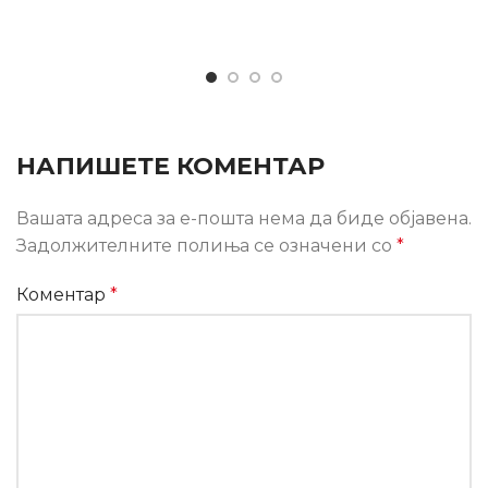
НАПИШЕТЕ КОМЕНТАР
Вашата адреса за е-пошта нема да биде објавена.
Задолжителните полиња се означени со
*
Коментар
*