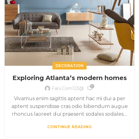
DECORATION
Exploring Atlanta’s modern homes
0
Fani.com123@
Vivamus enim sagittis aptent hac mi dui a per
aptent suspendisse cras odio bibendum augue
rhoncus laoreet dui praesent sodales sodales....
CONTINUE READING