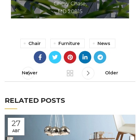
Chevy Chase,
MD 20815
Chair
Furniture
News
Newer
Older
RELATED POSTS
27
АВГ