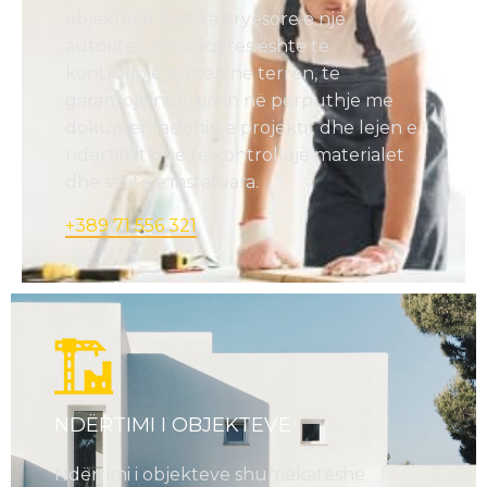
objekteve. Detyra kryesore e një
autoriteti mbikëqyrës është të
kontrollojë punën në terren, të
garantojë ndërtimin në përputhje me
dokumentacionin e projektit dhe lejen e
ndërtimit dhe të kontrollojë materialet
dhe sasitë e instaluara.
+389 71 556 321
NDËRTIMI I OBJEKTEVE
Ndërtimi i objekteve shumëkatëshe