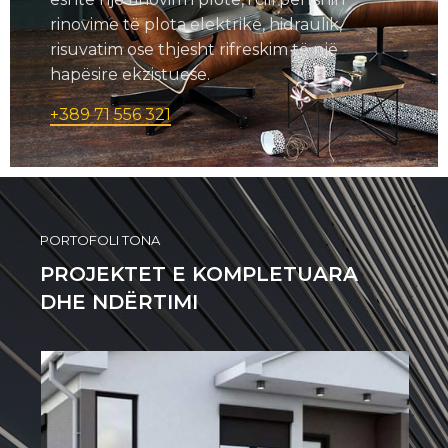
rinovime të plota elektrike, hidraulik,
risuvatim ose thjesht rifreskim të një
hapësire ekzistuese.
+389 71 556 321
PORTOFOLI TONA
PROJEKTET E KOMPLETUARA
DHE NDËRTIMI