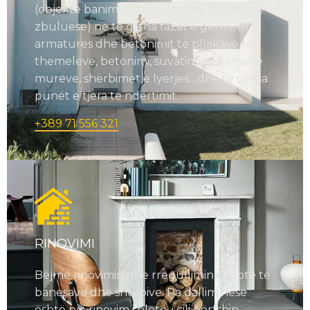
(objekte banimi, shtëpi, gardhe dhe mure
zbuluese) në të gjitha fazat e gërmimit,
armaturës dhe betonimit të pllakave të
themeleve, betonimi, suvatimi, punimet e
mureve, shërbimet e lyerjes....dhe të gjitha
punët e tjera të ndërtimit.
+389 71 556 321
RINOVIMI
Bëjmë rinovimin dhe rregullimin e plotë të
banesave dhe shtëpive. Pa dallim nëse
është një rinovim i plotë, i cili përfshin