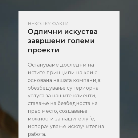
НЕКОЛКУ ФАКТИ
Одлични искуства
завршени големи
проекти
Остануваме доследни на
истите принципи на кои е
основана нашата компанија:
обезбедување супериорна
услуга за нашите клиенти,
ставање на безбедноста на
прво место, создавање
можности за нашите луѓе,
испорачување исклучителна
работа.