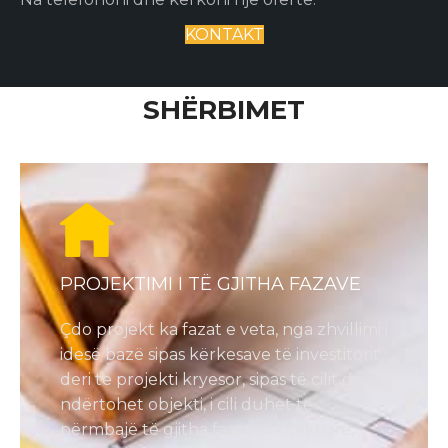
KONTAKT
SHËRBIMET
PROJEKTIMI I TË GJITHA FAZAVE
Çdo projekt ka fazat e veta, nga zhvillimi i
idesë bazë sipas kërkesave të investitorit,
deri te projekti kryesor, sipas të cilit do të
ndërtohet objekti, i cili duhet të
përmbajë të gjitha fazat: arkitekturë,