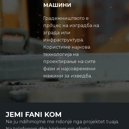
МАШИНИ
Градежништвото е
процес на изградба на
зграда или
инфраструктура.
Користиме најнова
технологија на
проектирање на сите
фази и најсовремени
мажини за изведба.
JEMI FANI KOM​
Ne ju ndihmojmë me ndonjë nga projektet tuaja.
Na telefononi dhe kërkoni një ofertë.