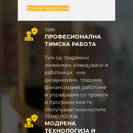
Контактирајте не
ТИМ
ПРОФЕСИОНАЛНА
ТИМСКА РАБОТА
Тим од градежни
инженери, изведувачи и
работници. ние
дизајнираме, градиме,
финансираме, работиме
и управуваме со проекти
и програми кои ги
отклучуваат можностите.
ТЕХНОЛОГИЈА
МОДРЕНА
ТЕХНОЛОГИЈА И