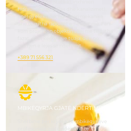
konstruksione (statikë), inxhinieri
hidraulike (ujësjellës dhe kanalizimet),
energji elektrike, inxhinieri mekanike
dhe të gjitha raportet e nevojshme. Fani-
kom projekton objektin tuaj me të gjitha
fazat, sipas kërkesave tuaja, deri në
marrjen e lejes së ndërtimit.
+389 71 556 321
MBIKËQYRJA GJATË NDËRTIMIT
Shërbime për kryerje të mbikëqyrjeve
profesionale gjatë ndërtimit të