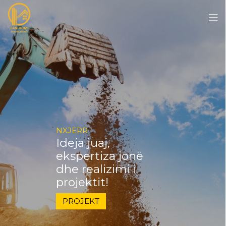
NXJERR
Ideja juaj,
ekspertiza jonë
dhe realizimi i
projektit!
PROJEKT