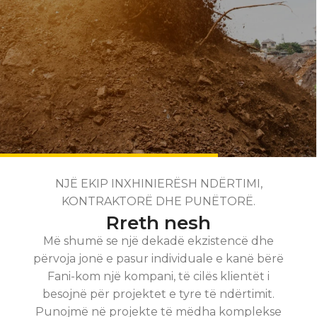
NJË EKIP INXHINIERËSH NDËRTIMI,
KONTRAKTORË DHE PUNËTORË.
Rreth nesh
Më shumë se një dekadë ekzistencë dhe
përvoja jonë e pasur individuale e kanë bërë
Fani-kom një kompani, të cilës klientët i
besojnë për projektet e tyre të ndërtimit.
Punojmë në projekte të mëdha komplekse