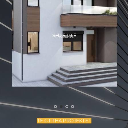
E
SHTËPITË
PROJEKTE
TË GJITHA PROJEKTET