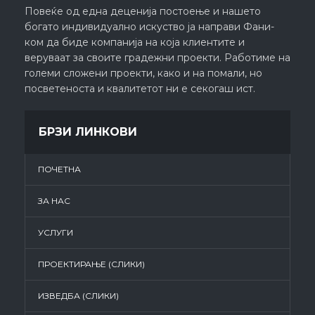
Повеќе од една деценија постоење и нашето
богато индивидуално искуство ја направи Фани-
ком да биде компанија на која клиентите и
веруваат за своите градежни проекти. Работиме на
големи сложени проекти, како и на помали, но
посветеноста и квалитетот ни е секогаш ист.
БРЗИ ЛИНКОВИ
ПОЧЕТНА
ЗА НАС
УСЛУГИ
ПРОЕКТИРАЊЕ (СЛИКИ)
ИЗВЕДБА (СЛИКИ)