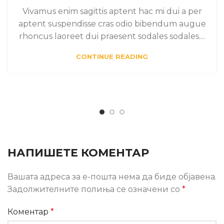
Vivamus enim sagittis aptent hac mi dui a per
aptent suspendisse cras odio bibendum augue
rhoncus laoreet dui praesent sodales sodales....
CONTINUE READING
НАПИШЕТЕ КОМЕНТАР
Вашата адреса за е-пошта нема да биде објавена.
Задолжителните полиња се означени со
*
Коментар
*