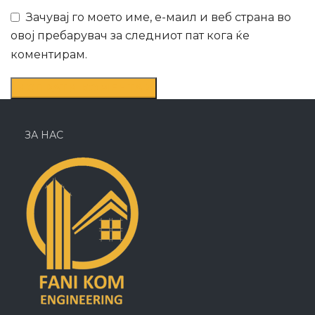
Зачувај го моето име, е-маил и веб страна во
овој пребарувач за следниот пат кога ќе
коментирам.
ЗА НАС