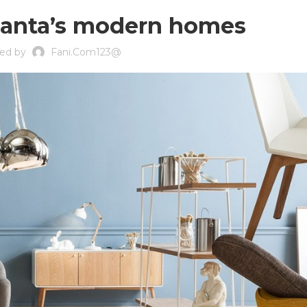
lanta’s modern homes
ed by
Fani.com123@