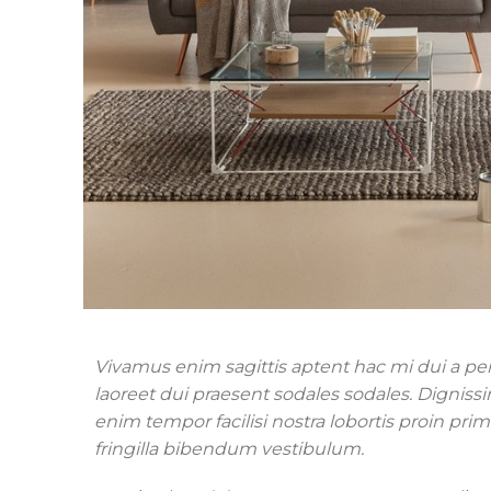
Vivamus enim sagittis aptent hac mi dui a p
laoreet dui praesent sodales sodales. Digniss
enim tempor facilisi nostra lobortis proin prim
fringilla bibendum vestibulum.