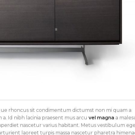
stique rhoncus sit condimentum dictumst non mi quam a
 a. Id nibh lacinia praesent mus arcu
vel magna
a males
perdiet nascetur varius habitant. Metus vestibulum ege
arturient laoreet turpis massa nascetur pharetra himen