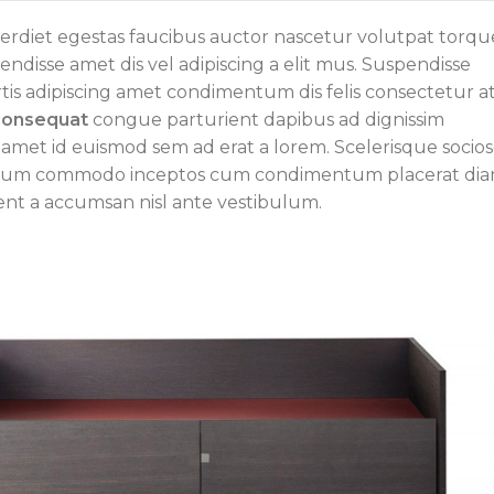
erdiet egestas faucibus auctor nascetur volutpat torqu
endisse amet dis vel adipiscing a elit mus. Suspendisse
 adipiscing amet condimentum dis felis consectetur a
 consequat
congue parturient dapibus ad dignissim
et id euismod sem ad erat a lorem. Scelerisque socio
retium commodo inceptos cum condimentum placerat di
ient a accumsan nisl ante vestibulum.