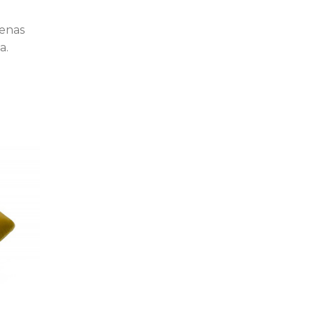
cenas
a.