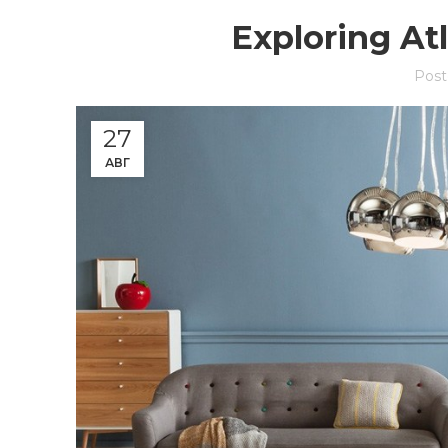
Exploring At
Post
27
АВГ