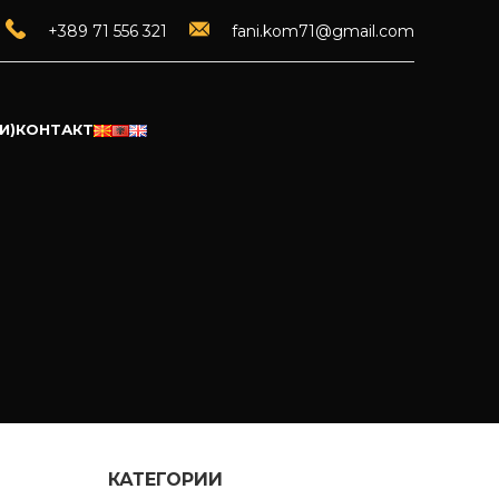
+389 71 556 321
fani.kom71@gmail.com
И)
КОНТАКТ
КАТЕГОРИИ