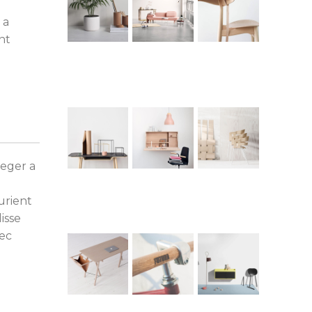
 a
nt
teger a
urient
isse
nec