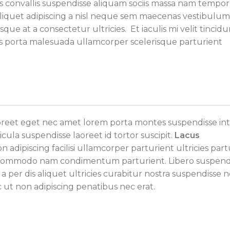
 convallis suspendisse aliquam sociis massa nam tempor
 aliquet adipiscing a nisl neque sem maecenas vestibulum
que at a consectetur ultricies. Et iaculis mi velit tincidu
s porta malesuada ullamcorper scelerisque parturient
laoreet eget nec amet lorem porta montes suspendisse in
ula suspendisse laoreet id tortor suscipit.
Lacus
 adipiscing facilisi ullamcorper parturient ultricies part
ac commodo nam condimentum parturient. Libero suspend
 a per dis aliquet ultricies curabitur nostra suspendisse 
 ut non adipiscing penatibus nec erat.