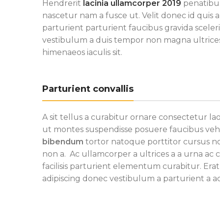
Hendrerit
lacinia ullamcorper 2019
penatibus
nascetur nam a fusce ut. Velit donec id quis
parturient parturient faucibus gravida sceleris
vestibulum a duis tempor non magna ultrice
himenaeos iaculis sit.
Parturient convallis
A sit tellus a curabitur ornare consectetur 
ut montes suspendisse posuere faucibus vehic
bibendum
tortor natoque porttitor cursus non
non a. Ac ullamcorper a ultrices a a urna 
facilisis parturient elementum curabitur. Erat
adipiscing donec vestibulum a parturient a ac