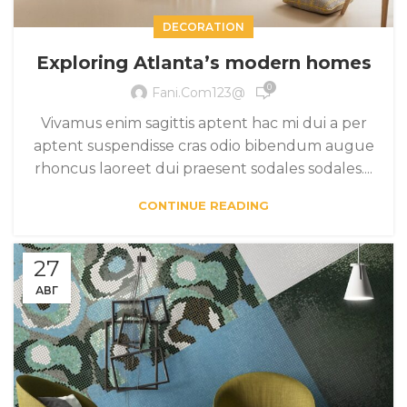
DECORATION
Exploring Atlanta’s modern homes
0
Fani.com123@
Vivamus enim sagittis aptent hac mi dui a per
aptent suspendisse cras odio bibendum augue
rhoncus laoreet dui praesent sodales sodales....
CONTINUE READING
27
АВГ