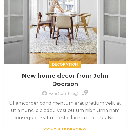
DECORATION
New home decor from John
Doerson
0
Fani.com123@
Ullamcorper condimentum erat pretium velit at
ut a nunc id a adeu vestibulum nibh urna nam
consequat erat molestie lacinia rhoncus. Nis...
CONTINUE READING