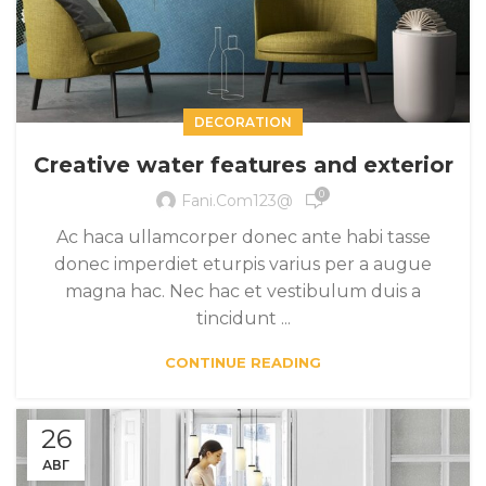
DECORATION
Creative water features and exterior
0
Fani.com123@
Ac haca ullamcorper donec ante habi tasse
donec imperdiet eturpis varius per a augue
magna hac. Nec hac et vestibulum duis a
tincidunt ...
CONTINUE READING
26
АВГ