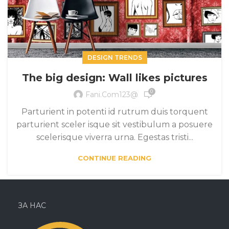
DESIGN TRENDS
The big design: Wall likes pictures
0
Fani.com123@
Parturient in potenti id rutrum duis torquent
parturient sceler isque sit vestibulum a posuere
scelerisque viverra urna. Egestas tristi...
CONTINUE READING
ЗА НАС