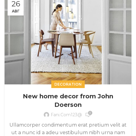
26
АВГ
DECORATION
New home decor from John
Doerson
0
Fani.com123@
Ullamcorper condimentum erat pretium velit at
ut a nunc id a adeu vestibulum nibh urna nam