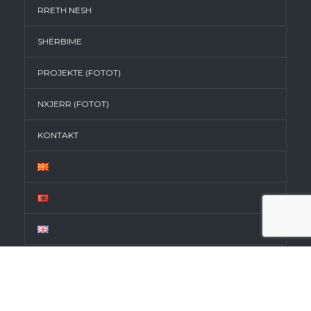
RRETH NESH
SHËRBIME
PROJEKTE (FOTOT)
NXJERR (FOTOT)
KONTAKT
INFO KONTAKT
Ju gjithmonë mund të na kontaktoni me email ose