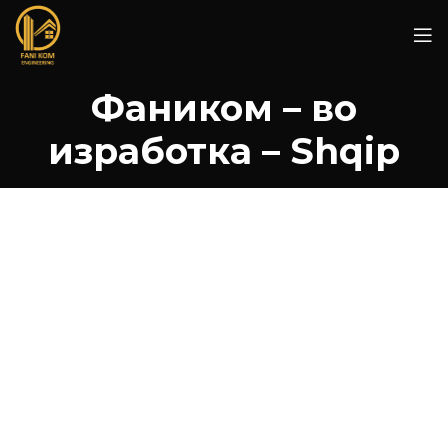
Фаником – во
изработка – Shqip